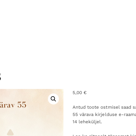
5
5,00
€
Antud toote ostmisel saad 
55 värava kirjelduse e-raam
14 leheküljel.