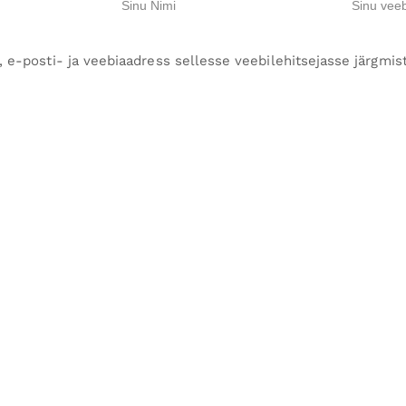
, e-posti- ja veebiaadress sellesse veebilehitsejasse järgm