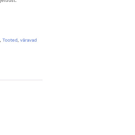
jeldust.
,
Tooted
,
väravad