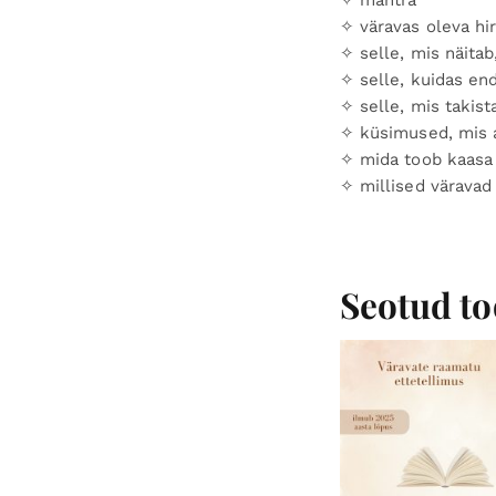
✧ väravas oleva hi
✧ selle, mis näitab
✧ selle, kuidas en
✧ selle, mis takis
✧ küsimused, mis a
✧ mida toob kaasa 
✧ millised väravad 
Seotud to