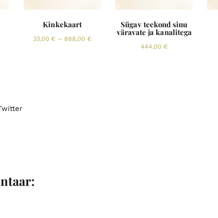
Kinkekaart
Sügav teekond sinu
u
väravate ja kanalitega
Price
33,00
€
–
888,00
€
444,00
€
range:
This
33,00 €
product
through
has
888,00 €
multiple
variants.
Twitter
The
options
may
be
chosen
on
ntaar:
the
product
page