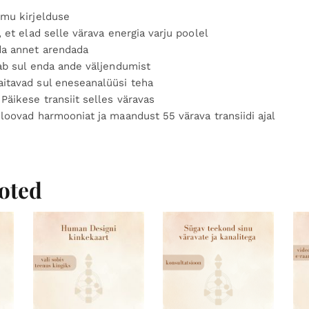
rmu kirjelduse
, et elad selle värava energia varju poolel
da annet arendada
tab sul enda ande väljendumist
itavad sul eneseanalüüsi teha
Päikese transiit selles väravas
loovad harmooniat ja maandust 55 värava transiidi ajal
oted