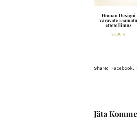
Human Designi
väravate raamat
ettetellimus
22,00
€
Share:
Facebook
,
Jäta Komme