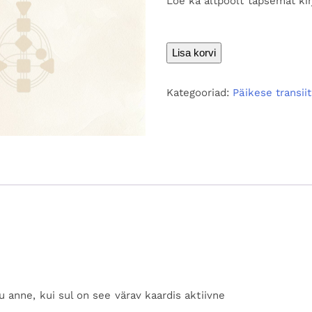
Loe ka altpoolt täpsemat kir
Värav
Lisa korvi
55
kogus
Kategooriad:
Päikese transiit
e
u anne, kui sul on see värav kaardis aktiivne